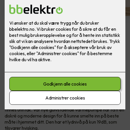
Panasonic Varmepumpe
Gulvmodell Z25UFEA -
m/montering
Varmepumpen som har alt du trenger! Modellen
har energiklasse A++, lavt støynivå på 19dB og
innebygget Nanoe™X luft rensesystem.
Varmepumper er som regel ingen pryd i hjemmet. Men det
finnes unntak. Vår nye gulvstående varmepumpe har fått en
diskré og moderne design for å kunne smelte inn på beste
måte i hjemmet ditt. Den har et lydnivå på kun 19dB, som
tilsvarer hvisking.