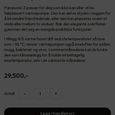
Panasonic Z passer for deg som ikke kan eller vil ha
takplassert varmepumpe. Den kan delvis skjules i veggen for
å bli mindre framtredende, eller den kan plasseres under et
vindu eller mellom to vinduer. Bak den elegante overflaten
gjemmer det seg en mengde praktiske funksjoner.
I tillegg til å varme huset ditt ved utetemperaturer så lave
som –35 °C, renser varmepumpen også inneluften for pollen,
mugg, bakterier og virus. I sommermånedene kan du bruke
den som klimaanlegg for å holde en behagelig
innetemperatur, selv i de varmeste månedene.
29,500
,-
Antall
-
+
Legg i handlekurv