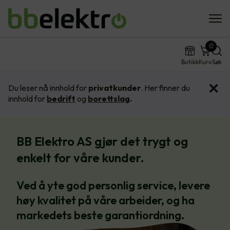
0
Butikk
Kurv
Søk
Du leser nå innhold for
privatkunder
. Her finner du
innhold for
bedrift
og
borettslag
.
BB Elektro AS gjør det trygt og
enkelt for våre kunder.
Ved å yte god personlig service, levere
høy kvalitet på våre arbeider, og ha
markedets beste garantiordning.