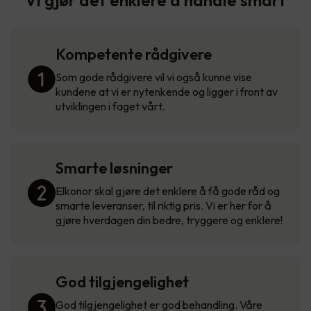
Vi gjør det enklere å handle smart
Kompetente rådgivere
Som gode rådgivere vil vi også kunne vise
kundene at vi er nytenkende og ligger i front av
utviklingen i faget vårt.
Smarte løsninger
Elkonor skal gjøre det enklere å få gode råd og
smarte leveranser, til riktig pris. Vi er her for å
gjøre hverdagen din bedre, tryggere og enklere!
God tilgjengelighet
God tilgjengelighet er god behandling. Våre