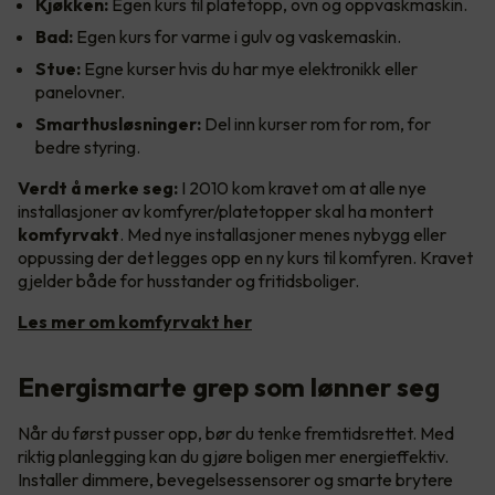
Kjøkken:
Egen kurs til platetopp, ovn og oppvaskmaskin.
Bad:
Egen kurs for varme i gulv og vaskemaskin.
Stue:
Egne kurser hvis du har mye elektronikk eller
panelovner.
Smarthusløsninger:
Del inn kurser rom for rom, for
bedre styring.
Verdt å merke seg:
I 2010 kom kravet om at alle nye
installasjoner av komfyrer/platetopper skal ha montert
komfyrvakt
. Med nye installasjoner menes nybygg eller
oppussing der det legges opp en ny kurs til komfyren. Kravet
gjelder både for husstander og fritidsboliger.
Les mer om komfyrvakt her
Energismarte grep som lønner seg
Når du først pusser opp, bør du tenke fremtidsrettet. Med
riktig planlegging kan du gjøre boligen mer energieffektiv.
Installer dimmere, bevegelsessensorer og smarte brytere