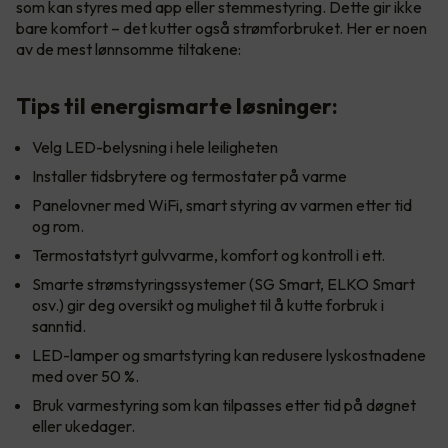
som kan styres med app eller stemmestyring. Dette gir ikke
bare komfort – det kutter også strømforbruket. Her er noen
av de mest lønnsomme tiltakene:
Tips til energismarte løsninger:
Velg LED-belysning i hele leiligheten
Installer tidsbrytere og termostater på varme
Panelovner med WiFi, smart styring av varmen etter tid
og rom.
Termostatstyrt gulvvarme, komfort og kontroll i ett.
Smarte strømstyringssystemer (SG Smart, ELKO Smart
osv.) gir deg oversikt og mulighet til å kutte forbruk i
sanntid.
LED-lamper og smartstyring kan redusere lyskostnadene
med over 50 %.
Bruk varmestyring som kan tilpasses etter tid på døgnet
eller ukedager.