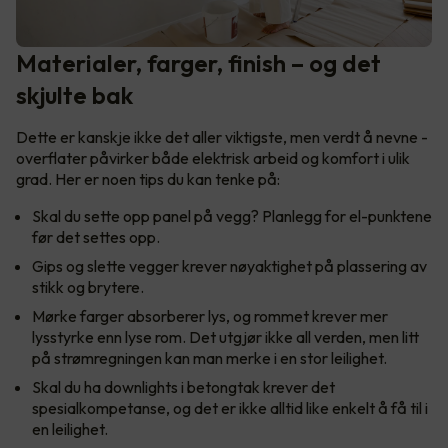
Materialer, farger, finish – og det
skjulte bak
Dette er kanskje ikke det aller viktigste, men verdt å nevne -
overflater påvirker både elektrisk arbeid og komfort i ulik
grad. Her er noen tips du kan tenke på:
Skal du sette opp panel på vegg? Planlegg for el-punktene
før det settes opp.
Gips og slette vegger krever nøyaktighet på plassering av
stikk og brytere.
Mørke farger absorberer lys, og rommet krever mer
lysstyrke enn lyse rom. Det utgjør ikke all verden, men litt
på strømregningen kan man merke i en stor leilighet.
Skal du ha downlights i betongtak krever det
spesialkompetanse, og det er ikke alltid like enkelt å få til i
en leilighet.