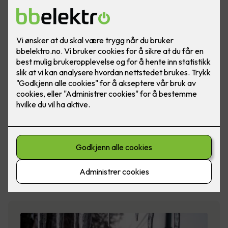
Glamox
Glamox er et norsk industrikonsern som utvikler,
produserer og distribuerer prof…