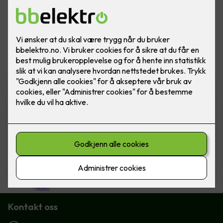
Vis flere
filtre
Varmefolie med
isolasjonsplate - Ferdig
montert pr kvm
Varmefolie 100cm som
parkettunderlag, 70m rull - fra Heatit
Controls. Pris ferdig montert per kvm.
980
,-
Kontakt oss