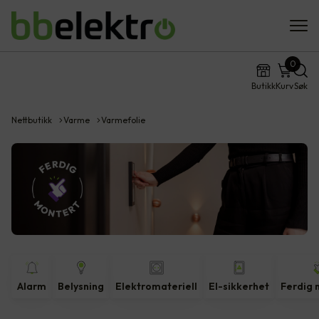
0
Butikk
Kurv
Søk
Nettbutikk
Varme
Varmefolie
Alarm
Belysning
Elektromateriell
El-sikkerhet
Ferdig 