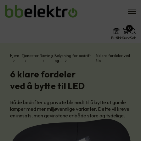
0
Butikk
Kurv
Søk
Hjem
Tjenester
Næring
Belysning for bedrift
6 klare fordeler ved
og…
å b…
6 klare fordeler
ved å bytte til LED
Både bedrifter og private blir nødt til å bytte ut gamle
lamper med mer miljøvennlige varianter. Dette vil kreve
en innsats, men gevinstene er både store og tydelige.