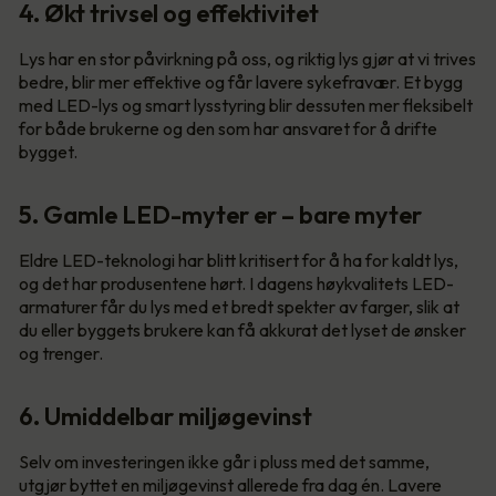
4. Økt trivsel og effektivitet
Lys har en stor påvirkning på oss, og riktig lys gjør at vi trives
bedre, blir mer effektive og får lavere sykefravær. Et bygg
med LED-lys og smart lysstyring blir dessuten mer fleksibelt
for både brukerne og den som har ansvaret for å drifte
bygget.
5. Gamle LED-myter er – bare myter
Eldre LED-teknologi har blitt kritisert for å ha for kaldt lys,
og det har produsentene hørt. I dagens høykvalitets LED-
armaturer får du lys med et bredt spekter av farger, slik at
du eller byggets brukere kan få akkurat det lyset de ønsker
og trenger.
6. Umiddelbar miljøgevinst
Selv om investeringen ikke går i pluss med det samme,
utgjør byttet en miljøgevinst allerede fra dag én. Lavere