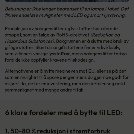
Belysning er ikke lenger begrenset til en lampe i taket. Det
finnes endeløse muligheter med LED og smart lysstyring.
Produksjon av halogenstifter og lysstoffrør har allerede
stoppet, som en følge av
RoHS-direktivet
(Reduction og
Hazardous Substances)
. Bakgrunnen er å slutte med bruk av
giftige stoffer. Blant disse giftstoffene finner vi kvikksølv,
som vi finner i vanlige lysstoffrør, mens halogenstifter forbys
fordi de
ikke oppfyller kravene til økodesign
.
Alternativene er å hytte med neven mot EU, eller se på det
som en mulighet til å spare penger mens du gjør noe godt for
miljøet. Ja, det er en investering, men den betaler seg raskt
sammenlignet med mange andre tiltak.
6 klare fordeler med å bytte til LED:
1. 50-80 % reduksjon i strømforbruk