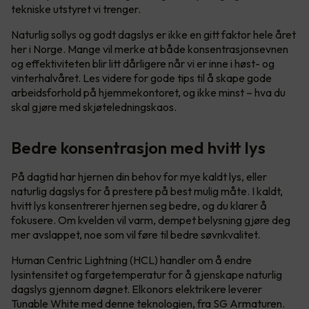
tekniske utstyret vi trenger.
Naturlig sollys og godt dagslys er ikke en gitt faktor hele året
her i Norge. Mange vil merke at både konsentrasjonsevnen
og effektiviteten blir litt dårligere når vi er inne i høst- og
vinterhalvåret. Les videre for gode tips til å skape gode
arbeidsforhold på hjemmekontoret, og ikke minst – hva du
skal gjøre med skjøteledningskaos.
Bedre konsentrasjon med hvitt lys
På dagtid har hjernen din behov for mye kaldt lys, eller
naturlig dagslys for å prestere på best mulig måte. I kaldt,
hvitt lys konsentrerer hjernen seg bedre, og du klarer å
fokusere. Om kvelden vil varm, dempet belysning gjøre deg
mer avslappet, noe som vil føre til bedre søvnkvalitet.
Human Centric Lightning (HCL) handler om å endre
lysintensitet og fargetemperatur for å gjenskape naturlig
dagslys gjennom døgnet. Elkonors elektrikere leverer
Tunable White med denne teknologien, fra SG Armaturen.