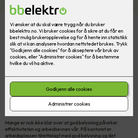
Mange er nok ikke klar over at god belysning påvirker
effektiviteten og arbeidsevnen vår. På kontoret er
arbeidsplassen tilrettelagt med god belysning og det