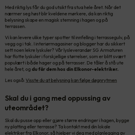
Med riktig lys får du god utsikt fra stua hele året. Når det
nærmer seg høst blir kveldene mørkere, da kan riktig
belysning skape en magisk stemning i hagen og på
terrassen.
Vi kan levere ulike typer spotter til innfelling i terrassegulv, på
vegg og i tak. I interiørmagasiner og blogger har du sikkert
sett noen lekre lyskuler? Vår lysleverandør SG Armaturen
har flotte lyskuler i forskjellige størrelser, som er blitt svært
populært i både hager og på terrasser. De tåler å stå ute
hele året, og
du får dem hos din Elkonor-elektriker.
Les også:
Visste du at belysning kan følge døgnrytmen
Skal du i gang med oppussing av
uteområdet?
Skal du pusse opp eller gjøre større endringer i hagen, bygge
ny platting eller terrasse? Ta kontakt med din lokale
elektriker fra Elkonor, så hjelper vi deg med planlegging av