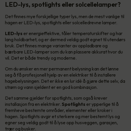
LED-lys, spotlights eller solcellelamper?
Det finnes mye forskjellige typer lys, men de mest vanlige til
hagen er LED-lys, spotlights eller solcelledrevne lamper.
LED-lys
er energieffektive, tåler temperaturskifter og har
lang holdbarhet, og er dermed veldig godt egnet til utendørs
bruk. Det finnes mange varianter av oppladbare og
bærbare LED-lamper som du kan plassere akkurat hvor du
vil. Det er både trendy og moderne.
Om du ønsker en mer permanent belysning kan det lønne
seg å få profesjonell hjelp av en elektriker til å installere
hagebelysningen. Det er ikke en lur idé å gjøre dette selv, da
strøm og vann sjeldent er en god kombinasjon.
Det samme gjelder for spotlights, som også krever
installasjon fra en elektriker.
Spotlights
er ypperlige til å
fremheve bestemte områder, elementer eller kroker i
hagen. Spotlights avgir et sterkere og mer bestemt lys og
egner seg veldig godt til å lyse opp husveggen, garasjen,
trær og busker.