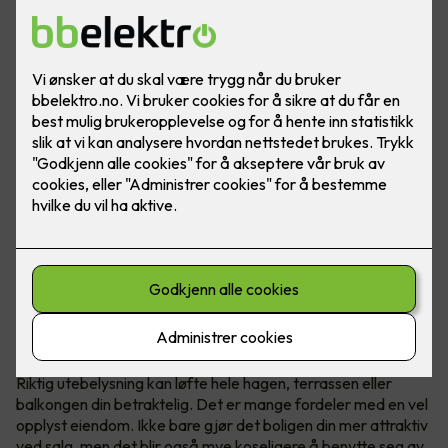
Løft hele uteplassen med riktig lys
Riktig utebelysning kan løfte hele hagen, terrassen eller
balkongen din betraktelig. Det er mange fordeler med en vel
opplyst eiendom. Ikke bare gjør det boligen din mer attraktiv
ved salg, men det blir også mye koseligere å benytte seg av