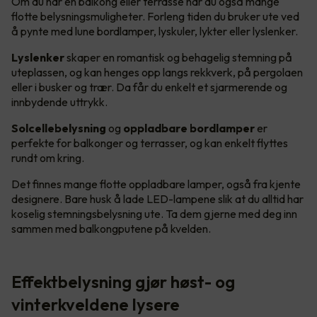
Om du har en balkong eller terrasse har du også mange
flotte belysningsmuligheter. Forleng tiden du bruker ute ved
å pynte med lune bordlamper, lyskuler, lykter eller lyslenker.
Lyslenker
skaper en romantisk og behagelig stemning på
uteplassen, og kan henges opp langs rekkverk, på pergolaen
eller i busker og trær. Da får du enkelt et sjarmerende og
innbydende uttrykk.
Solcellebelysning
og
oppladbare bordlamper
er
perfekte for balkonger og terrasser, og kan enkelt flyttes
rundt om kring.
Det finnes mange flotte oppladbare lamper, også fra kjente
designere. Bare husk å lade LED-lampene slik at du alltid har
koselig stemningsbelysning ute. Ta dem gjerne med deg inn
sammen med balkongputene på kvelden.
Effektbelysning gjør høst- og
vinterkveldene lysere