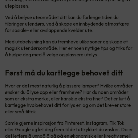
uteplassen.
Ved å belyse uteområdet ditt kan du forlenge tiden du
tilbringer utendørs, ved å skape en innbydende atmosfære
for sosiale- eller avslappende kvelder ute.
Med utebelysning kan du fremheve ulike soner og skape et
magisk utendørsområde. Her er noen nyttige tips og triks for
å hjelpe deg med å velge og plassere utelys.
Først må du kartlegge behovet ditt
Hvor er det mest naturlig å plassere lamper? Hvilke områder
ønsker du å lyse opp eller fremheve? Har du noen områder
som er ekstra mørke, eller kanskje ekstra fine? Det er lurt å
kartlegge hva behovet ditt for lys er, og om det krever store
eller små tiltak.
Samle gjerne inspirasjon fra Pinterest, Instagram, Tik Tok
eller Google og let deg frem til det uttrykket du ønsker. Da er
det lettere å unngå å gå på en økonomisk eller kreativ smell