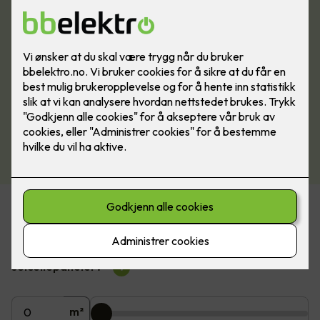
Beregn pris på solceller
Hvor mange m2 av taket ønsker du å dekke med
solcellepaneler?
?
m²