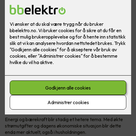
Varmepumper er ikke lenger et øyesår i hjemmet ditt.
Moderne varmepumper har utviklet seg veldig de siste
årene, både på design og teknologi.
Hvordan holde kostnadene nede?
Energi og bærekraft blir stadig et hetere tema. Med økte
strømutgifter og dagens økonomiske situasjon blir dette
enda mer aktuelt, også i husholdningen.