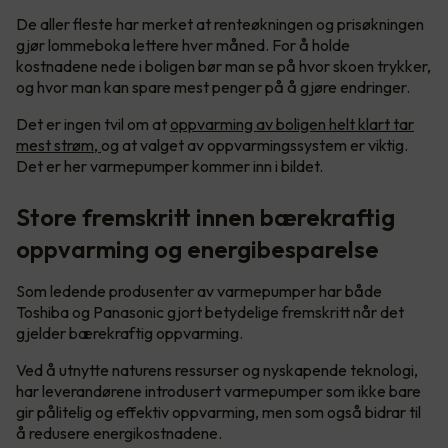
De aller fleste har merket at renteøkningen og prisøkningen
gjør lommeboka lettere hver måned. For å holde
kostnadene nede i boligen bør man se på hvor skoen trykker,
og hvor man kan spare mest penger på å gjøre endringer.
Det er ingen tvil om at
oppvarming av boligen helt klart tar
mest strøm,
og at valget av oppvarmingssystem er viktig.
Det er her varmepumper kommer inn i bildet.
Store fremskritt innen bærekraftig
oppvarming og energibesparelse
Som ledende produsenter av varmepumper har både
Toshiba og Panasonic gjort betydelige fremskritt når det
gjelder bærekraftig oppvarming.
Ved å utnytte naturens ressurser og nyskapende teknologi,
har leverandørene introdusert varmepumper som ikke bare
gir pålitelig og effektiv oppvarming, men som også bidrar til
å redusere energikostnadene.