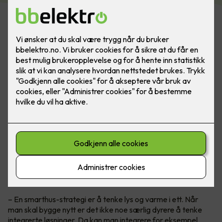
Smarthus med alt integrert
Teknisk sjef i Micro Matic, Petter Johansen, anbefaler alle å
tenke
smarthus
når man bygger nytt og kan planlegge alt fra
begynnelsen for en god driftsøkonomi.
– En smarthus-strategi er å tenke lys og varme i ett. Når
man skal bygge nytt er det ikke noe særlig dyrere å tenke
integrerte løsninger. Da kan man integrere for eksempel