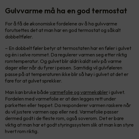
Gulvvarme må ha en god termostat
For å få de økonomiske fordelene av å ha gulvvarme
forutsettes det at man har en god termostat og såkalt
dobbeltføler.
– En dobbelt føler betyr at termostaten har en føler i gulvet
og én i selve rommet. Da regulerer varmen seg etter riktig
romtemperatur. Og gulvet blir aldri kaldt selv på varme
dager eller når du fyrer i peisen. Samtidig vil gulvføleren
passe på at temperaturen ikke blir så høy i gulvet at det er
fare for at gulvet sprekker.
Man kan bruke både
varmefolie og varmekabler
i gulvet.
Fordelen med varmefolie er at den legges rett under
parketten eller teppet. Da responderer varmen raskere når
du vil justere varmen opp eller ned. Varmefolie passer
dermed godt i de fleste rom, også soverom. Det er bare
viktig at man har et godt styringssystem slik at man kan styre
hvert rom riktig.