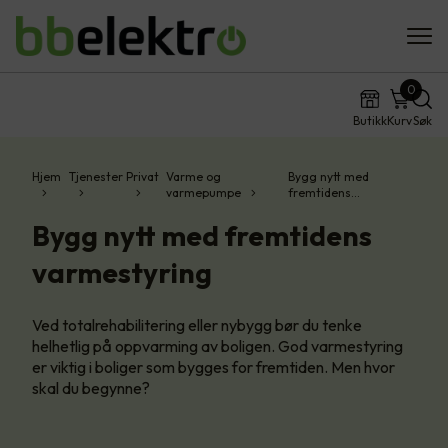
0
Butikk
Kurv
Søk
Hjem
Tjenester
Privat
Varme og
Bygg nytt med
varmepumpe
fremtidens…
Bygg nytt med fremtidens
varmestyring
Ved totalrehabilitering eller nybygg bør du tenke
helhetlig på oppvarming av boligen. God varmestyring
er viktig i boliger som bygges for fremtiden. Men hvor
skal du begynne?