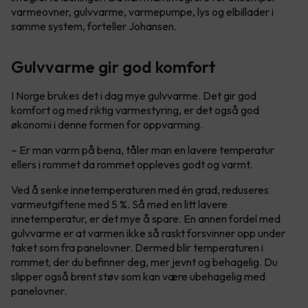
varmeovner, gulvvarme, varmepumpe, lys og elbillader i
samme system, forteller Johansen.
Gulvvarme gir god komfort
I Norge brukes det i dag mye gulvvarme. Det gir god
komfort og med riktig varmestyring, er det også god
økonomi i denne formen for oppvarming.
– Er man varm på bena, tåler man en lavere temperatur
ellers i rommet da rommet oppleves godt og varmt.
Ved å senke innetemperaturen med én grad, reduseres
varmeutgiftene med 5 %. Så med en litt lavere
innetemperatur, er det mye å spare. En annen fordel med
gulvvarme er at varmen ikke så raskt forsvinner opp under
taket som fra panelovner. Dermed blir temperaturen i
rommet, der du befinner deg, mer jevnt og behagelig. Du
slipper også brent støv som kan være ubehagelig med
panelovner.