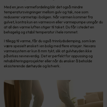
Med en jevn varmefordeling blir det også mindre
temperatursvingninger mellom gulv og tak, noe som
reduserer varmetap i boligen. Når varmen kommer fra
gulvet, kontra kun en varmeovn eller varmepumpe unngår du
at all den varme luften stiger til taket. Du får i stedet en
behagelig og stabil temperatur i hele rommet.
I tillegg til varme, får du også trinnlydsdemping, som kan
være spesielt ønsket i en bolig med flere etasjer. Nexans
varmesystem er kun 8 mm tykt, slik at gulvhøyden ikke
påvirkes nevneverdig. Det er perfekt for oppussing og
rehabiliteringsprosjekter eller når du ønsker å beholde
eksisterende dørhøyde og listverk.