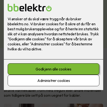
I dag finnes det velegnede løsninger for nesten alle
gulvtyper, slik at du kan ha varmekabler i stua, på kjøkkenet
og soverommet også.
Nexans MILLICABLE™ og MILLICLICK™ er et moderne
gulvvarme-system som kan installeres direkte under
parkett- eller laminatgulv. Dette gjør det endelig enkelt å
skaffe varmekabler i rom med tregulv eller andre materialer
som tidligere ble sett på som uegnet for kabler.