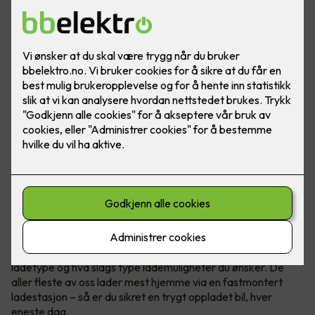
Bilde: Easee
Når du kjøper elbil har du et par ting å tenke på
, blant annet
ladetype og hva slags type lademuligheter du ønsker. De
aller fleste av oss lader mest hjemme via en fastmontert
ladestasjon – så er du sikret en trygt oppladet bil, hver
eneste dag.