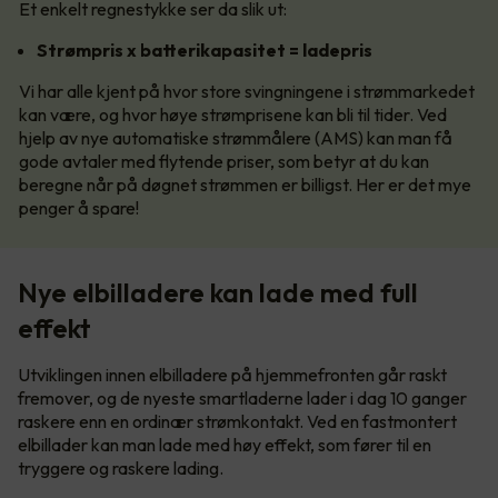
Et enkelt regnestykke ser da slik ut:
Strømpris x batterikapasitet = ladepris
Vi har alle kjent på hvor store svingningene i strømmarkedet
kan være, og hvor høye strømprisene kan bli til tider. Ved
hjelp av nye automatiske strømmålere (AMS) kan man få
gode avtaler med flytende priser, som betyr at du kan
beregne når på døgnet strømmen er billigst. Her er det mye
penger å spare!
Nye elbilladere kan lade med full
effekt
Utviklingen innen elbilladere på hjemmefronten går raskt
fremover, og de nyeste smartladerne lader i dag 10 ganger
raskere enn en ordinær strømkontakt. Ved en fastmontert
elbillader kan man lade med høy effekt, som fører til en
tryggere og raskere lading.