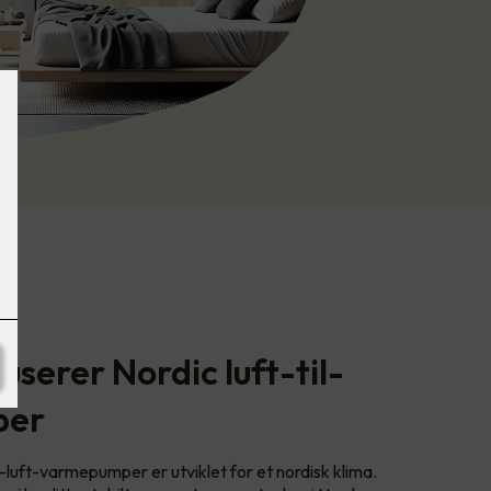
serer Nordic luft-til-
per
-luft-varmepumper er utviklet for et nordisk klima.