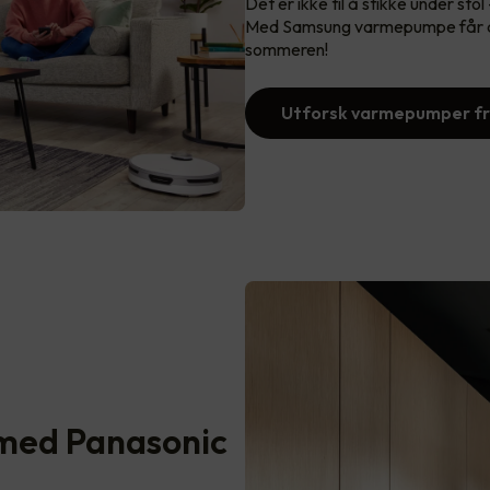
Det er ikke til å stikke under stol
Med Samsung varmepumpe får du 
sommeren!
Utforsk varmepumper f
med Panasonic