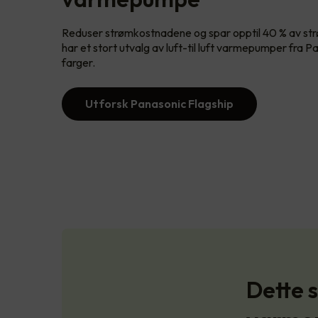
Reduser strømkostnadene og spar opptil 40 % av str
har et stort utvalg av luft-til luft varmepumper fra Pa
farger.
Utforsk Panasonic Flagship
Dette s