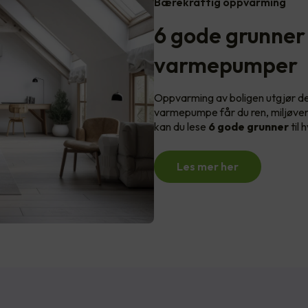
Bærekraftig oppvarming
6 gode grunner t
varmepumper
Oppvarming av boligen utgjør d
varmepumpe får du ren, miljøven
kan du lese
6 gode grunner
til 
Les mer her