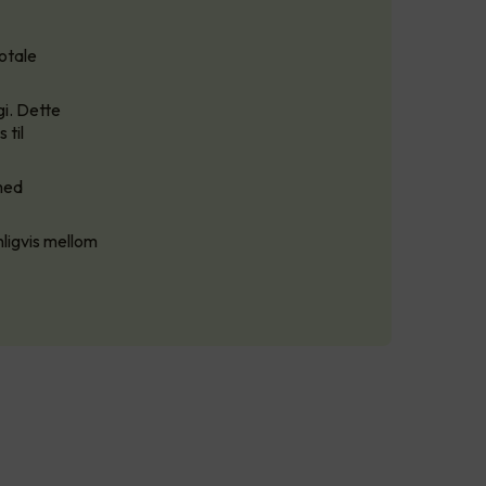
totale
i. Dette
 til
med
ligvis mellom