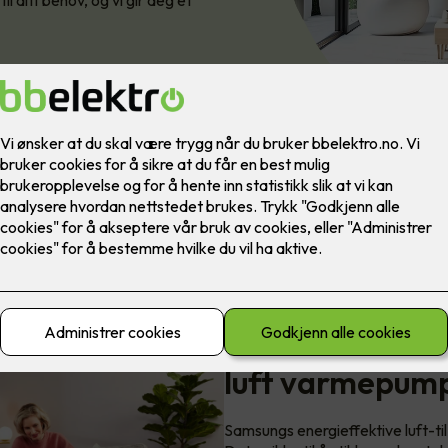
l ditt behov, og vi gir deg et
Samsung introdu
luft varmepum
Samsungs energieffektive luft-til