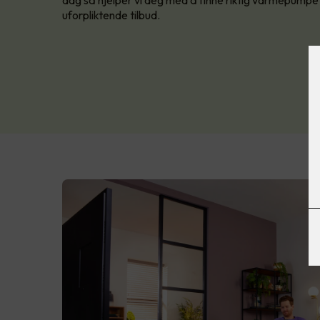
dag så hjelper vi deg med å finne riktig varmepumpe ti
uforpliktende tilbud.