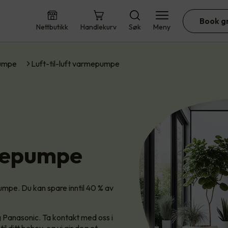
Book g
Nettbutikk
Handlekurv
Søk
Meny
umpe
Luft-til-luft varmepumpe
rmepumpe
mpe. Du kan spare inntil 40 % av
 Panasonic. Ta kontakt med oss i