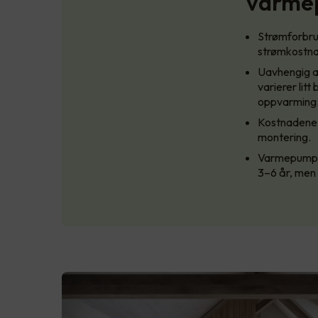
varme
Strømforbruk
strømkostn
Uavhengig av
varierer litt
oppvarming
Kostnadene 
montering.
Varmepumpene
3–6 år, men